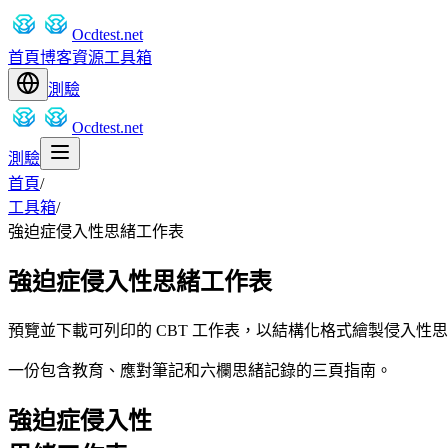
Ocdtest.net
首頁
博客
資源
工具箱
測驗
Ocdtest.net
測驗
首頁
/
工具箱
/
強迫症侵入性思緒工作表
強迫症侵入性思緒工作表
預覽並下載可列印的 CBT 工作表，以結構化格式繪製侵入性
一份包含教育、應對筆記和六欄思緒記錄的三頁指南。
強迫症侵入性